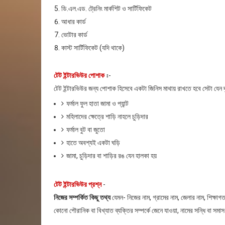
ডি.এল.এড. ট্রেনিং মার্কশিট ও সার্টিফিকেট
আধার কার্ড
ভোটার কার্ড
কাস্ট সার্টিফিকেট (যদি থাকে)
টেট ইন্টারভিউর পোশাক
ঃ-
টেট ইন্টারভিউর জন্য পোশাক হিসেবে একটা জিনিস মাথায় রাখতে হবে সেটা যেন দৃষ
ফর্মাল ফুল হাতা জামা ও প্যান্ট
মহিলাদের ক্ষেত্রে শাড়ি নাহলে চুড়িদার
ফর্মাল বুট বা জুতো
হাতে অবশ্যই একটা ঘড়ি
জামা, চুড়িদার বা শাড়ির রঙ যেন হালকা হয়
টেট ইন্টারভিউর প্রশ্ন
-
নিজের সম্পর্কিত কিছু তথ্য
যেমন- নিজের নাম, গ্রামের নাম, জেলার নাম, শিক্ষাগ
কোনো পৌরানিক বা বিখ্যাত ব্যক্তির সম্পর্কে জেনে যাওয়া, নামের সন্ধি বা সম