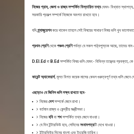
নিজের গ্রাম, জেলা ও রাজ্য সম্পর্কিত বিস্তারিত তথ্য
যেমন- বিখ্যাত স্থাপত্য,
সরকারি প্রকল্প সম্পর্কে নিজেকে অবগত রাখতে হবে।
যদি
গ্র্যাজুয়েশন
করে থাকেন তাহলে সেই বিষয়ের সাধারণ বিষয় গুলি খুব ভালোভা
প্রথম শ্রেণি
থেকে
পঞ্চম শ্রেণি
পর্যন্ত যে সকল পাঠ্যপুস্তক আছে, তাদের নাম
D.El.Ed
বা
B.Ed
সম্পর্কিত বিষয় গুলি যেমন:- বিভিন্ন তত্ত্বের প্রবক্তা, ক
কারেন্ট অ্যাফেয়ার্স
, মূলত বিগত কয়েক মাসের কেবল গুরুত্বপূর্ণ তথ্য গুলি জেনে 
এছাড়াও যে জিনিস গুলি লক্ষ্য রাখতে হবে
-
নিজের
দেশ
সম্পর্কে জেনে রাখা।
বর্তমান রাজ্য ও কেন্দ্রীয় মন্ত্রীসভা।
নিজের
হবি
বা
শখ
সম্পর্কিত তথ্য জেনে যাওয়া।
যে দিন ইন্টারভিউ হবে, সেদিনের
সংবাদপত্র
টি দেখে যাওয়া।
ইন্টারভিউর দিনের বাংলা এবং ইংরেজি তারিখ।