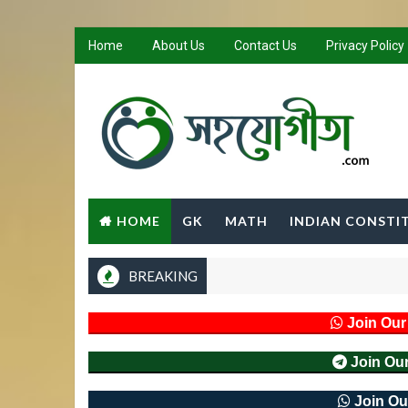
Home
About Us
Contact Us
Privacy Policy
HOME
GK
MATH
INDIAN CONSTI
BREAKING
Join Ou
Join Ou
Join Ou