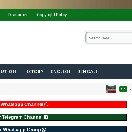
Disclaimer
Copyright Policy
TUTION
HISTORY
ENGLISH
BENGALI
ভারতের শ্রেষ্ঠ
GK
r Whatsapp Channel
r Telegram Channel
r Whatsapp Group