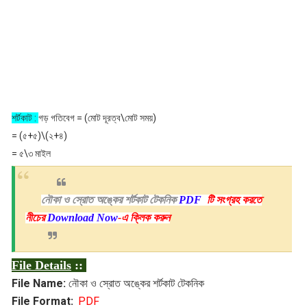
শর্টকাট :
গড় গতিবেগ = (মোট দূরত্ব\মোট সময়)
= (৫+৫)\(২+৪)
= ৫\৩ মাইল
নৌকা ও স্রোত অঙ্কের শর্টকাট টেকনিক
PDF
টি সংগ্রহ করতে
নীচের
Download Now
-এ ক্লিক করুন
File Details
::
File Name:
নৌকা ও স্রোত অঙ্কের শর্টকাট টেকনিক
File Format:
PDF