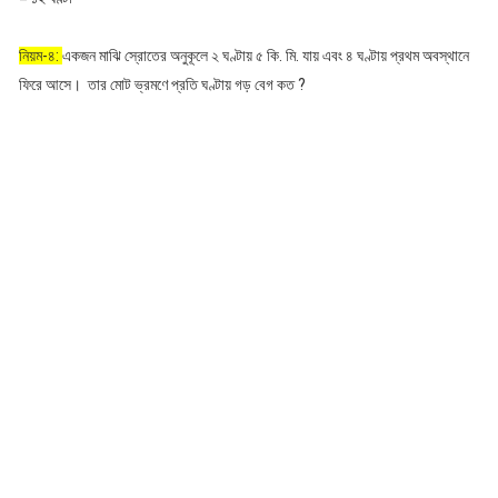
নিয়ম-৪:
একজন মাঝি স্রোতের অনুকূলে ২ ঘণ্টায় ৫ কি. মি. যায় এবং ৪ ঘণ্টায় প্রথম অবস্থানে
ফিরে আসে। তার মোট ভ্রমণে প্রতি ঘণ্টায় গড় বেগ কত ?