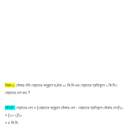
নিয়ম-১:
নৌকার গতি স্রোতের অনুকূলে ঘণ্টায় ১০ কি.মি এবং স্রোতের প্রতিকূলে ২ কি.মি।
স্রোতের বেগ কত ?
শর্টকাট :
স্রোতের বেগ = (স্রোতের অনুকূলে নৌকার বেগ - স্রোতের প্রতিকূলে নৌকার বেগ)\২
= (১০-২)\২
= ৪ কি.মি.