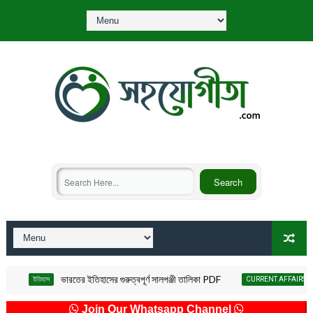
ভারতের ইতিহাসের গুরুত্বপূর্ণ সালপঞ্জী তালিকা PDF
ইতিহাস
CURRENT AFFAIRS QUIZ :: কারেন্ট অ্
Join Our Whatsapp Channel