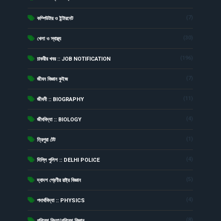
(7)
কম্পিউটার ও ইন্টারনেট
(30)
খেলা ও স্বাস্থ্য
(196)
চাকরীর খবর :: JOB NOTIFICATION
(7)
জীবন বিজ্ঞান কুইজ
(11)
জীবনী :: BIOGRAPHY
(4)
জীববিদ্যা :: BIOLOGY
(1)
ত্রিপুরা টেট
(4)
দিল্লি পুলিশ :: DELHI POLICE
(5)
দ্বাদশ শ্রেণীর রাষ্ট্র বিজ্ঞান
(4)
পদার্থবিদ্যা :: PHYSICS
(8)
পরিবেশ বিদ্যা/পরিবেশ বিজ্ঞান