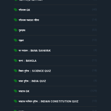
(40)
পশ্চিমবঙ্গ GK
(14)
পশ্চিমবঙ্গ পঞ্চায়েত পরীক্ষা
(53)
পুরস্কার
(13)
প্রকল্প
(4)
বন সহায়ক :: BANA SAHAYAK
(11)
বাংলা :: BANGLA
(18)
বিজ্ঞান কুইজ :: SCIENCE QUIZ
(4)
ভারত কুইজ :: INDIA QUIZ
(129)
ভারতের GK
(10)
ভারতের সংবিধান কুইজ :: INDIAN CONSTITUTION QUIZ